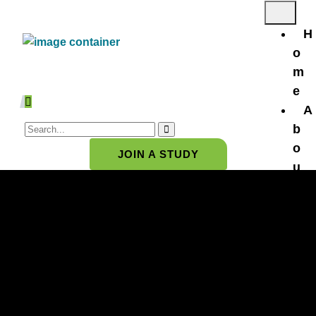
H
o
m
e
A
b
o
JOIN A STUDY
u
t
U
s
u
r